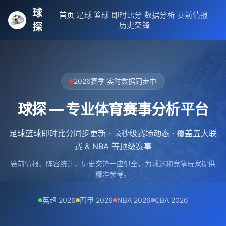
球
首页
足球
篮球
即时比分
数据分析
赛前情报
历史交锋
探
2026赛季 实时数据同步中
球探 — 专业体育赛事分析平台
足球篮球即时比分同步更新 · 毫秒级赛场动态 · 覆盖五大联
赛 & NBA 等顶级赛事
赛前情报、阵容统计、历史交锋一应俱全，为球迷和竞猜玩家提供
精准参考。
英超 2026
西甲 2026
NBA 2026
CBA 2026