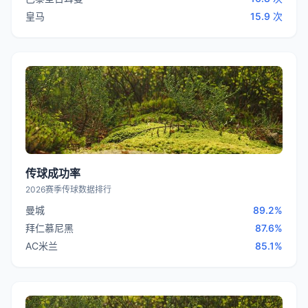
皇马
15.9 次
传球成功率
2026赛季传球数据排行
曼城
89.2%
拜仁慕尼黑
87.6%
AC米兰
85.1%