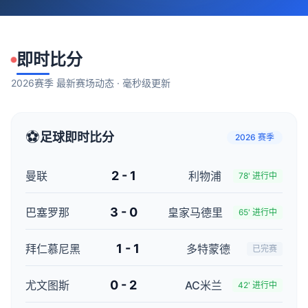
即时比分
2026赛季 最新赛场动态 · 毫秒级更新
⚽
足球即时比分
2026 赛季
2 - 1
曼联
利物浦
78' 进行中
3 - 0
巴塞罗那
皇家马德里
65' 进行中
1 - 1
拜仁慕尼黑
多特蒙德
已完赛
0 - 2
尤文图斯
AC米兰
42' 进行中