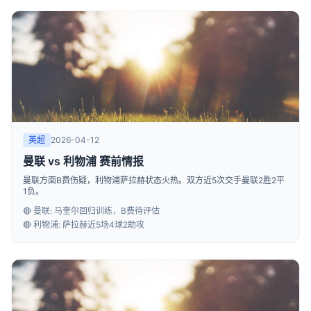
英超
2026-04-12
曼联 vs 利物浦 赛前情报
曼联方面B费伤疑，利物浦萨拉赫状态火热。双方近5次交手曼联2胜2平
1负。
🔴 曼联: 马奎尔回归训练，B费待评估
🔴 利物浦: 萨拉赫近5场4球2助攻