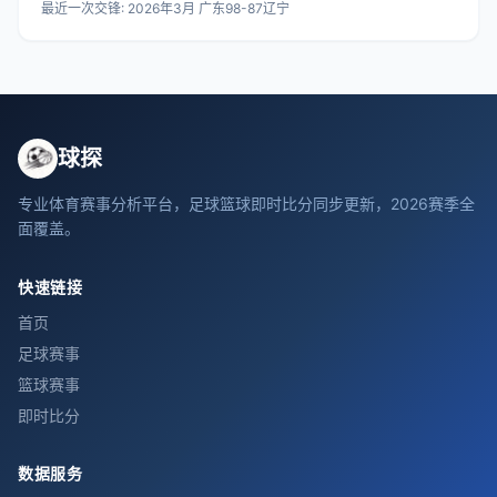
最近一次交锋: 2026年3月 广东98-87辽宁
球探
专业体育赛事分析平台，足球篮球即时比分同步更新，2026赛季全
面覆盖。
快速链接
首页
足球赛事
篮球赛事
即时比分
数据服务