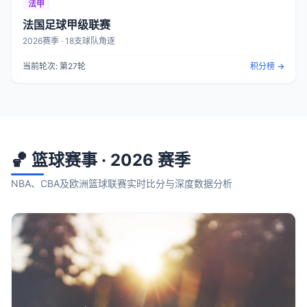
法甲
法国足球甲级联赛
2026赛季 · 18支球队角逐
当前轮次: 第27轮
积分榜 →
🏀 篮球赛事 · 2026 赛季
NBA、CBA及欧洲篮球联赛实时比分与深度数据分析