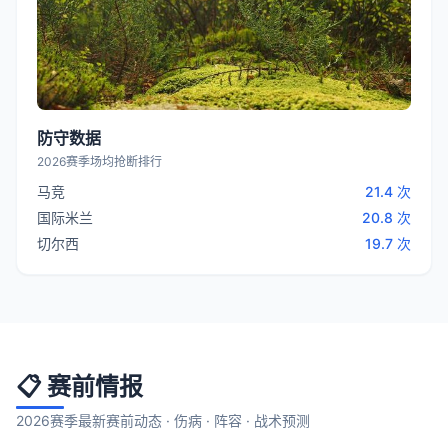
防守数据
2026赛季场均抢断排行
马竞
21.4 次
国际米兰
20.8 次
切尔西
19.7 次
📋 赛前情报
2026赛季最新赛前动态 · 伤病 · 阵容 · 战术预测