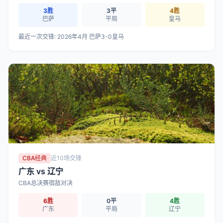
3胜
3平
4胜
巴萨
平局
皇马
最近一次交锋: 2026年4月 巴萨3-0皇马
CBA经典
近10场交锋
广东 vs 辽宁
CBA总决赛宿敌对决
6胜
0平
4胜
广东
平局
辽宁