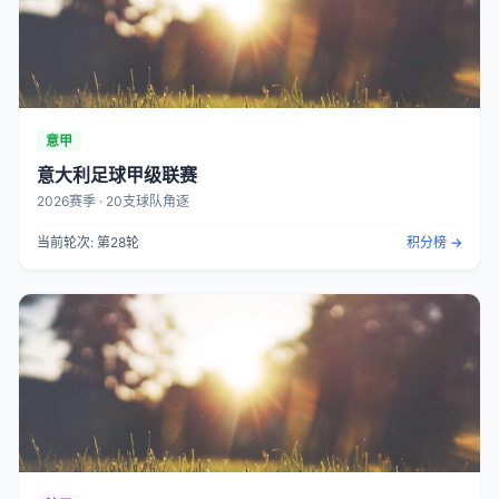
意甲
意大利足球甲级联赛
2026赛季 · 20支球队角逐
当前轮次: 第28轮
积分榜 →