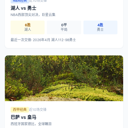
NBA经典
近10场交锋
湖人 vs 勇士
NBA西部顶尖对决，巨星云集
6胜
0平
4胜
湖人
平局
勇士
最近一次交锋: 2026年4月 湖人112-98勇士
西甲经典
近10场交锋
巴萨 vs 皇马
西班牙国家德比，全球瞩目